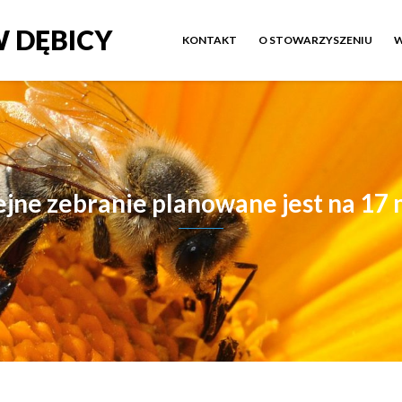
 DĘBICY
KONTAKT
O STOWARZYSZENIU
W
ejne zebranie planowane jest na 17 