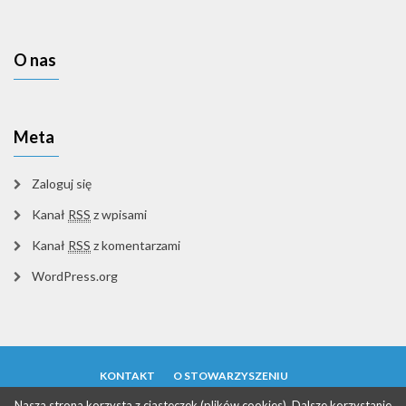
O nas
Meta
Zaloguj się
Kanał
RSS
z wpisami
Kanał
RSS
z komentarzami
WordPress.org
KONTAKT
O STOWARZYSZENIU
Wojewódzki Związek Pszczelarzy w Rzeszowie
Nasza strona korzysta z ciasteczek (plików cookies). Dalsze korzystanie