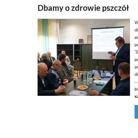
Dbamy o zdrowie pszczół
W
d
a
p
T
p
z
d
D
K