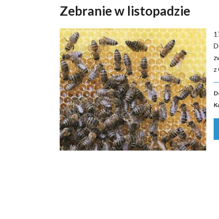
Zebranie w listopadzie
1
D
z
z
D
K