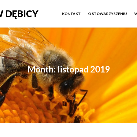
 DĘBICY
KONTAKT
O STOWARZYSZENIU
W
Month: listopad 2019