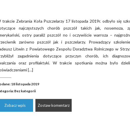
 trakcie Zebrania Koła Pszczelarzy 17 listopada 2019r. odbyło się szk
otyczące najczęstszych chorób pszczół takich jak, nosemoza, zg
merykański, ostry paraliż pszczół no i oczywiście warroza – najgroźn
rzeciwnik zarówno pszczół jak i pszczelarzy. Prowadzący szkoleni
adeusz Litwin z Powiatowego Zespołu Doradztwa Rolniczego w Strzy
rzybliżył zagadnienia dotyczące przyczyn chorób, ich diagnozow
walczania oraz profilaktyki. W trakcie spotkania można było dzieli
oświadczeniami […]
odane: 18 listopada 2019
ategoria:
Bez kategorii
Zobacz wpis
Zostaw komentarz