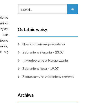
olenie
nilec
iejszy
Ostatnie wpisy
e pan
żowie
Nowy obowiązek pszczelarza
ania,
ć się
Zebranie w sierpniu – 23.08
II Miodobranie w Nagawczynie
Zebranie w lipcu – 19.07
Zapraszamy na zebranie w czerwcu
Archiwa