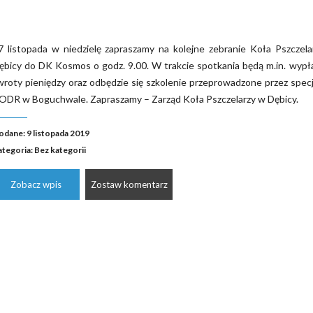
7 listopada w niedzielę zapraszamy na kolejne zebranie Koła Pszczel
ębicy do DK Kosmos o godz. 9.00. W trakcie spotkania będą m.in. wyp
wroty pieniędzy oraz odbędzie się szkolenie przeprowadzone przez specj
 ODR w Boguchwale. Zapraszamy – Zarząd Koła Pszczelarzy w Dębicy.
odane: 9 listopada 2019
ategoria:
Bez kategorii
Zobacz wpis
Zostaw komentarz