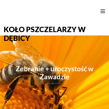
KOŁO PSZCZELARZY W
DĘBICY
Zebranie + uroczystość w
Zawadzie